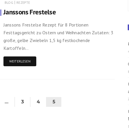
|
BLOG
REZEPTE
Janssons Frestelse
Rezepte
Janssons Frestelse Rezept für 8 Portionen
Festtagsgericht zu Ostern und Weihnachten Zutaten: 3
große, gelbe Zwiebeln 1,5 kg festkochende
Kartoffeln…
WEITERLESEN
…
3
4
5