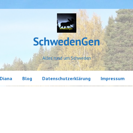
SchwedenGen
Alles rund um Schweden
Diana
Blog
Datenschutzerklärung
Impressum
Erlebnisse
Land und Leute
Little Sweden
Meine Geschichten