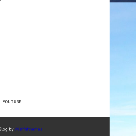
YOUTUBE
 Blog by
Wishfulthemes