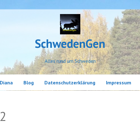
SchwedenGen
Alles rund um Schweden
Diana
Blog
Datenschutzerklärung
Impressum
Erlebnisse
22
Land und Leute
Little Sweden
Meine Geschichten