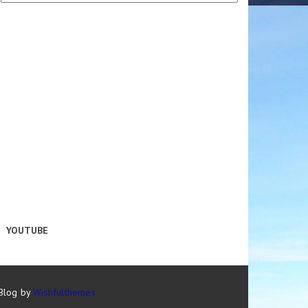
YOUTUBE
 Blog by
Wishfulthemes