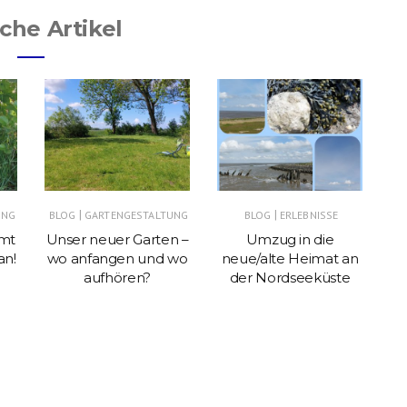
che Artikel
B
K
|
|
UNG
BLOG
GARTENGESTALTUNG
BLOG
ERLEBNISSE
mt
Unser neuer Garten –
Umzug in die
an!
wo anfangen und wo
neue/alte Heimat an
aufhören?
der Nordseeküste