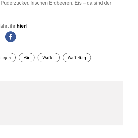
 Puderzucker, frischen Erdbeeren, Eis – da sind der
ahrt ihr
hier
!
ldagen
Vår
Waffel
Waffeltag