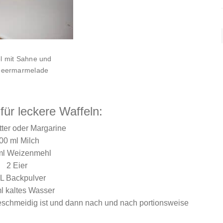
l mit Sahne und
beermarmelade
für leckere Waffeln:
tter oder Margarine
00 ml Milch
l Weizenmehl
2 Eier
L Backpulver
l kaltes Wasser
 geschmeidig ist und dann nach und nach portionsweise