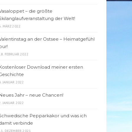
Vasaloppet – die größte
Skilanglaufveranstaltung der Welt!
6. MÄRZ 2022
Valentinstag an der Ostsee – Heimatgefühl
pur!
18. FEBRUAR 2022
Kostenloser Download meiner ersten
Geschichte
4. JANUAR 2022
Neues Jahr – neue Chancen!
2. JANUAR 2022
Schwedische Pepparkakor und was ich
damit verbinde
11. DEZEMBER 2021