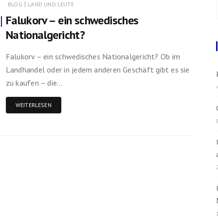
|
BLOG
LAND UND LEUTE
Falukorv – ein schwedisches
Rezepte
Nationalgericht?
Falukorv – ein schwedisches Nationalgericht? Ob im
Landhandel oder in jedem anderen Geschäft gibt es sie
zu kaufen – die…
WEITERLESEN