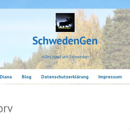
SchwedenGen
Alles rund um Schweden
Diana
Blog
Datenschutzerklärung
Impressum
Erlebnisse
orv
Land und Leute
Little Sweden
Meine Geschichten