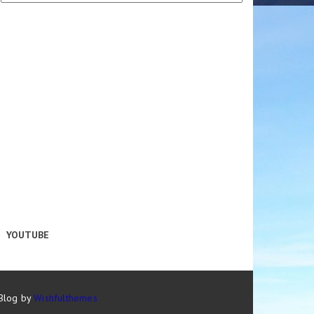
YOUTUBE
 Blog by
Wishfulthemes